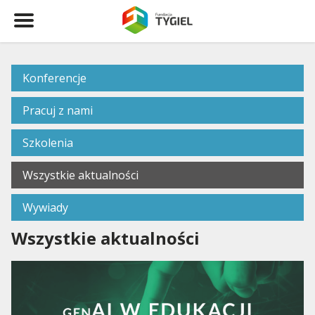
Konferencje
Pracuj z nami
Szkolenia
Wszystkie aktualności
Wywiady
Wszystkie aktualności