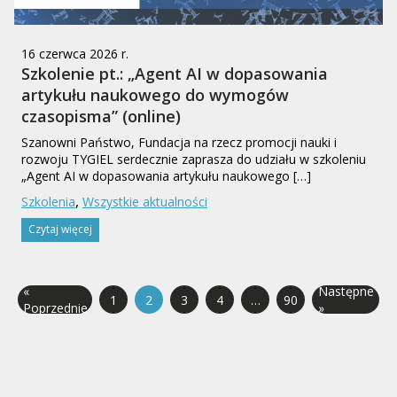
16 czerwca 2026 r.
Szkolenie pt.: „Agent AI w dopasowania
artykułu naukowego do wymogów
czasopisma” (online)
Szanowni Państwo, Fundacja na rzecz promocji nauki i
rozwoju TYGIEL serdecznie zaprasza do udziału w szkoleniu
„Agent AI w dopasowania artykułu naukowego […]
,
Szkolenia
Wszystkie aktualności
Czytaj więcej
«
Następne
1
2
3
4
…
90
Poprzednie
»