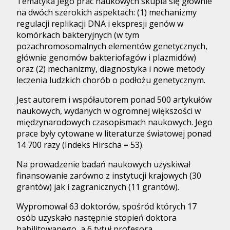
Tematyka Jego prac naukowych skupia się głównie
na dwóch szerokich aspektach: (1) mechanizmy
regulacji replikacji DNA i ekspresji genów w
komórkach bakteryjnych (w tym
pozachromosomalnych elementów genetycznych,
głównie genomów bakteriofagów i plazmidów)
oraz (2) mechanizmy, diagnostyka i nowe metody
leczenia ludzkich chorób o podłożu genetycznym.
Jest autorem i współautorem ponad 500 artykułów
naukowych, wydanych w ogromnej większości w
międzynarodowych czasopismach naukowych. Jego
prace były cytowane w literaturze światowej ponad
14 700 razy (Indeks Hirscha = 53).
Na prowadzenie badań naukowych uzyskiwał
finansowanie zarówno z instytucji krajowych (30
grantów) jak i zagranicznych (11 grantów).
Wypromował 63 doktorów, spośród których 17
osób uzyskało następnie stopień doktora
habilitowanego, a 6 tytuł profesora.