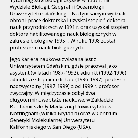
Tytuł magistra biologii uzyskał w 1987 r. na
Wydziale Biologii, Geografii i Oceanologii
Uniwersytetu Gdańskiego. Na tym samym wydziale
obronił pracę doktorską i uzyskał stopień doktora
nauk przyrodniczych w 1991 r. oraz uzyskał stopień
doktora habilitowanego nauk biologicznych w
zakresie biologii w 1995 r. W roku 1998 został
profesorem nauk biologicznych.
Jego kariera naukowa związana jest z
Uniwersytetem Gdańskim, gdzie pracował jako
asystent (w latach 1987-1992), adiunkt (1992-1996),
adiunkt ze stopniem dr hab. (1996-1997), profesor
nadzwyczajny (1997-1999) a od 1999 r. profesor
zwyczajny. W międzyczasie odbył dwa
długoterminowe staże naukowe: w Zakładzie
Biochemii Szkoły Medycznej Uniwersytetu w
Nottingham (Wielka Brytania) oraz w Centrum
Genetyki Molekularnej Uniwersytetu
Kalifornijskiego w San Diego (USA).