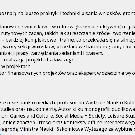
 poznają najlepsze praktyki i techniki pisania wniosków 
lanowanie wniosków – w celu zwiększenia efektywności i ja
 rutynowych zadań, takich jak streszczanie źródeł, tworzen
– bardziej kompleksowe i trafne, co przekłada się na silni
y, wzory sekcji wniosków, przykładowe harmonogramy i form
nizacji pracy, zarządzania zadaniami i czasem.
 realizacją projektu badawczego.
 w projektach.
tor finansowanych projektów oraz ekspert w dziedzinie wyk
zakresie nauk o mediach; profesor na Wydziale Nauk o Kult
studies oraz naukometrią. Autor kilku monografii; publikow
n, Games and Culture, Social Media + Society, Leisure Stu
, obieg znaczeń i treści oraz konteksty offline internetowe
Nagrodą Ministra Nauki i Szkolnictwa Wyższego za wybitne 