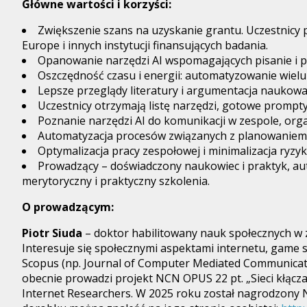
Główne wartości i korzyści:
Zwiększenie szans na uzyskanie grantu. Uczestnicy
Europe i innych instytucji finansujących badania.
Opanowanie narzędzi AI wspomagających pisanie i p
Oszczędność czasu i energii: automatyzowanie wielu
Lepsze przeglądy literatury i argumentacja naukowa 
Uczestnicy otrzymają listę narzędzi, gotowe prompt
Poznanie narzędzi AI do komunikacji w zespole, orga
Automatyzacja procesów związanych z planowaniem i
Optymalizacja pracy zespołowej i minimalizacja ryzyk
Prowadzący – doświadczony naukowiec i praktyk, au
merytoryczny i praktyczny szkolenia.
O prowadzącym:
Piotr Siuda
– doktor habilitowany nauk społecznych w 
Interesuje się społecznymi aspektami internetu, game 
Scopus (np. Journal of Computer Mediated Communicatio
obecnie prowadzi projekt NCN OPUS 22 pt. „Sieci kłącza
Internet Researchers. W 2025 roku został nagrodzony 