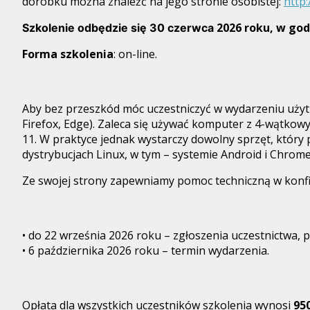
dorobku można znaleźć na jego stronie osobistej:
http:
2026 roku, w god
Szkolenie odbędzie się 30 czerwca
Forma szkolenia
: on-line.
Aby bez przeszkód móc uczestniczyć w wydarzeniu użyt
Firefox, Edge). Zaleca się używać komputer z 4-wątk
11. W praktyce jednak wystarczy dowolny sprzęt, który
dystrybucjach Linux, w tym – systemie Android i Chrom
Ze swojej strony zapewniamy pomoc techniczną w konfigu
• do 22 września 2026 roku – zgłoszenia uczestnictwa,
• 6 października 2026 roku – termin wydarzenia.
Opłata dla wszystkich uczestników szkolenia wynosi
9
5