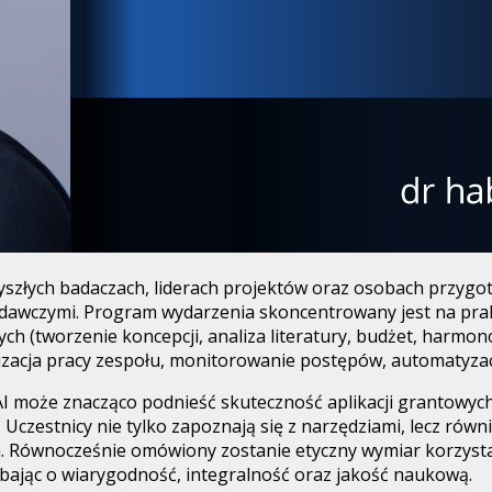
yszłych badaczach, liderach projektów oraz osobach przygo
dawczymi. Program wydarzenia skoncentrowany jest na prakt
(tworzenie koncepcji, analiza literatury, budżet, harmono
zacja pracy zespołu, monitorowanie postępów, automatyzacj
 może znacząco podnieść skuteczność aplikacji grantowych 
estnicy nie tylko zapoznają się z narzędziami, lecz również
 Równocześnie omówiony zostanie etyczny wymiar korzystani
dbając o wiarygodność, integralność oraz jakość naukową.