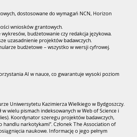
grantowych, dostosowane do wymagań NCN, Horizon
kości wniosków grantowych.
ie wykresów, budżetowanie czy redakcja językowa.
ejsze uzasadnienie projektów badawczych.
ularze budżetowe – wszystko w wersji cyfrowej.
orzystania AI w nauce, co gwarantuje wysoki poziom
urze Uniwersytetu Kazimierza Wielkiego w Bydgoszczy.
ał w wielu pismach indeksowanych w Web of Science i
dies). Koordynator szeregu projektów badawczych,
go handlu narkotykami”. Członek The Association of
osiągnięcia naukowe. Informację o jego pełnym