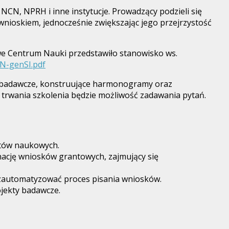
NCN, NPRH i inne instytucje. Prowadzący podzieli się
nioskiem, jednocześnie zwiększając jego przejrzystość
owe Centrum Nauki przedstawiło stanowisko ws.
CN-genSI.pdf
e badawcze, konstruujące harmonogramy oraz
 trwania szkolenia będzie możliwość zadawania pytań.
któw naukowych.
ynację wniosków grantowych, zajmujący się
 zautomatyzować proces pisania wniosków.
ojekty badawcze.