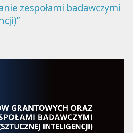
dzanie zespołami badawczymi
cji)”