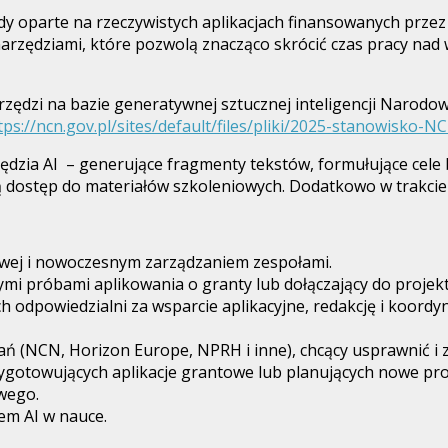
y oparte na rzeczywistych aplikacjach finansowanych przez 
zędziami, które pozwolą znacząco skrócić czas pracy nad w
arzędzi na bazie generatywnej sztucznej inteligencji Narod
tps://ncn.gov.pl/sites/default/files/pliki/2025-stanowisko-N
ędzia AI – generujące fragmenty tekstów, formułujące cel
ą dostęp do materiałów szkoleniowych. Dodatkowo w trakcie
wej i nowoczesnym zarządzaniem zespołami.
ymi próbami aplikowania o granty lub dołączający do proje
h odpowiedzialni za wsparcie aplikacyjne, redakcję i koord
ań (NCN, Horizon Europe, NPRH i inne), chcący usprawnić i
zygotowujących aplikacje grantowe lub planujących nowe pr
wego.
em AI w nauce.