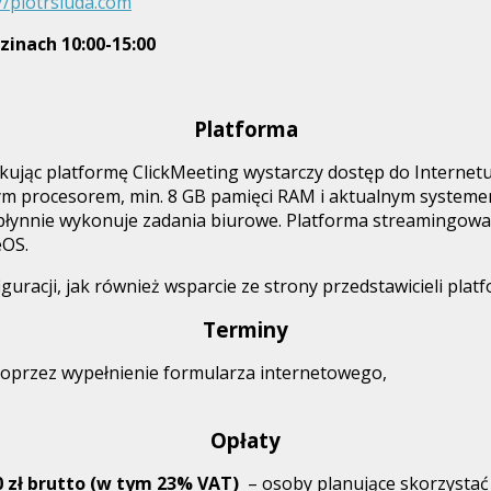
//piotrsiuda.com
zinach 10:00-15:00
Platforma
kując platformę ClickMeeting wystarczy dostęp do Internetu
owym procesorem, min. 8 GB pamięci RAM i aktualnym syste
 płynnie wykonuje zadania biurowe. Platforma streamingowa
eOS.
racji, jak również wsparcie ze strony przedstawicieli platf
Terminy
 poprzez wypełnienie formularza internetowego,
Opłaty
0
zł brutto (w tym 23% VAT)
– osoby planujące skorzystać 