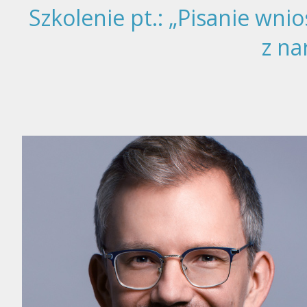
Szkolenie pt.: „Pisanie wn
z na