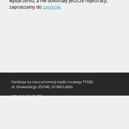
wydarzeniu, a nie dokonały jeszcze rejestracji,
zapraszamy do
zapisów.
Fundacja na rzecz promocji nauki i rozwoju TYGIEL
ul. Głowackiego 35/348, 20-060 Lublin
NIP: 946-26-49-975
Numer konta: 70 1140 2004 0000 3102 7533 8307
Polityka prywatności