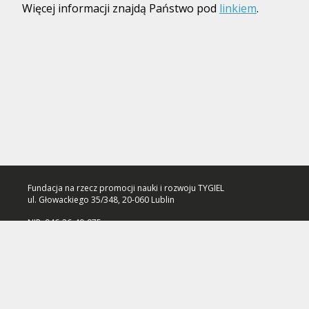
Więcej informacji znajdą Państwo pod
linkiem
.
Fundacja na rzecz promocji nauki i rozwoju TYGIEL
ul. Głowackiego 35/348, 20-060 Lublin
NIP: 946-26-49-975
Numer konta: 70 1140 2004 0000 3102 7533 8307
Polityka prywatności
ⓒ 2026 Fundacja TYGIEL. Wszelkie Prawa zastrzeżone.