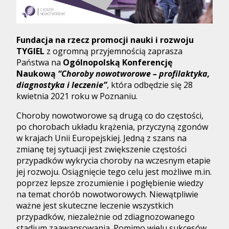
Fundacja na rzecz promocji nauki i rozwoju
TYGIEL
z ogromną przyjemnością zaprasza
Państwa na
Ogólnopolską Konferencję
Naukową
“Choroby nowotworowe – profilaktyka,
diagnostyka i leczenie”
, która odbędzie się 28
kwietnia 2021 roku w Poznaniu.
Choroby nowotworowe są drugą co do częstości,
po chorobach układu krążenia, przyczyną zgonów
w krajach Unii Europejskiej. Jedną z szans na
zmianę tej sytuacji jest zwiększenie częstości
przypadków wykrycia choroby na wczesnym etapie
jej rozwoju. Osiągnięcie tego celu jest możliwe m.in.
poprzez lepsze zrozumienie i pogłębienie wiedzy
na temat chorób nowotworowych. Niewątpliwie
ważne jest skuteczne leczenie wszystkich
przypadków, niezależnie od zdiagnozowanego
stadium zaawansowania. Pomimo wielu sukcesów