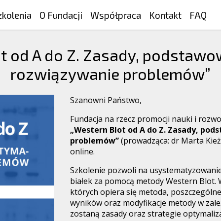
zkolenia
O Fundacji
Współpraca
Kontakt
FAQ
ot od A do Z. Zasady, podstawow
rozwiązywanie problemów”
Szanowni Państwo,
Fundacja na rzecz promocji nauki i rozw
„Western Blot od A do Z. Zasady, pod
problemów”
(prowadząca: dr Marta Kież
online.
Szkolenie pozwoli na usystematyzowanie 
białek za pomocą metody Western Blot. W
których opiera się metoda, poszczególne
wyników oraz modyfikacje metody w zal
zostaną zasady oraz strategie optymaliza