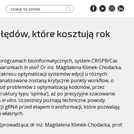
błędów, które kosztują rok
programach bioinformatycznych, system CRISPR/Cas
 warunkach
in vivo
? Dr inż. Magdalena Klimek-Chodacka,
zakresu optymalizacji systemów edycji u różnych
analizowane zostaną krytyczne punkty workflow, o
 od problemów z optymalizacją kodonów, przez
ruktury typu 'spinka’), aż po precyzyjne szacowanie
h
in vitro
. Uczestnicy poznają techniczne powody
ji gRNA przed etapem transformacji, które pozwalają
h własnych.
(prowadząca: dr inż. Magdalena Klimek-Chodacka, prof.