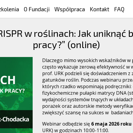
zkolenia
O Fundacji
Współpraca
Kontakt
FAQ
RISPR w roślinach: Jak uniknąć 
pracy?” (online)
Dlaczego mimo wysokich wskaźników w 
często wykazuje zerową efektywność w
prof. URK podzieli się doświadczeniem z 
gatunków roślin. Podczas webinaru prze
których rzadko wspominają podręczniki:
fizykochemiczne pułapki matrycy DNA (st
wydajności systemów tnących w układac
porażek oraz autorskie metody weryfikac
zwiększyć szansę na sukces w badaniac
Webinar odbędzie się
6 maja 2026 roku
URK) w godzinach 10:00-11:00.