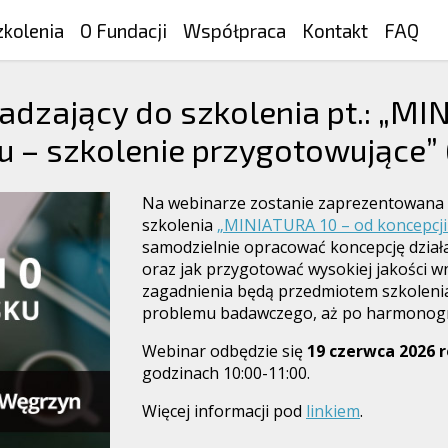
zkolenia
O Fundacji
Współpraca
Kontakt
FAQ
dzający do szkolenia pt.: „MIN
 – szkolenie przygotowujące” 
Na webinarze zostanie zaprezentowana
szkolenia
„MINIATURA 10 – od koncepcji
samodzielnie opracować koncepcję dzi
oraz jak przygotować wysokiej jakości w
zagadnienia będą przedmiotem szkolenia 
problemu badawczego, aż po harmonogra
Webinar odbędzie się
19 czerwca 2026 
godzinach 10:00-11:00.
Więcej informacji pod
linkiem
.