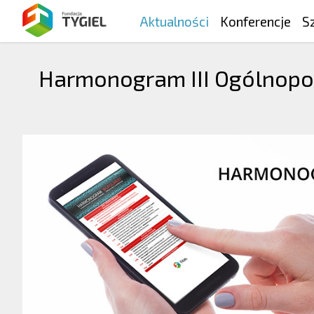
Aktualności
Konferencje
S
Harmonogram III Ogólnopol