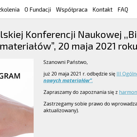
zkolenia
O Fundacji
Współpraca
Kontakt
FAQ
skiej Konferencji Naukowej ,,B
materiałów”, 20 maja 2021 rok
Szanowni Państwo,
już 20 maja 2021 r. odbędzie się
III Ogól
nowych materiałów”
.
Zapraszamy do zapoznania się z
harmo
Zastrzegamy sobie prawo do wprowadza
aktualizowany).