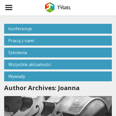
Konferencje
Pracuj z nami
Szkolenia
Wszystkie aktualności
Wywiady
Author Archives: Joanna