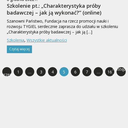
Szkolenie pt.: „Charakterystyka próby
badawczej – jak ją wykonać?” (online)
Szanowni Państwo, Fundacja na rzecz promocji nauki i
rozwoju TYGIEL serdecznie zaprasza do udziału w szkoleniu
„Charakterystyka próby badawczej – jak ją […]
,
Szkolenia
Wszystkie aktualności
Czytaj więcej
Następn
1
…
3
4
5
6
7
…
16
oprzednie
»